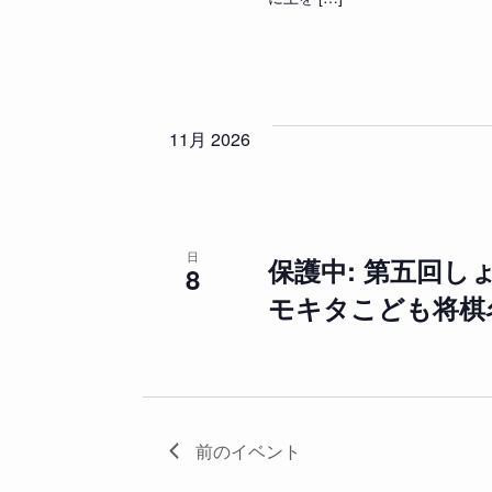
。
11月 2026
日
保護中: 第五回し
8
モキタこども将棋
前の
イベント