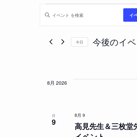
イ
イ
キ
イ
ベ
ー
ベ
ン
ワ
ト
ー
今後のイベ
今日
ン
を
ド
日
検
を
付
ト
索
入
を
力
し
選
し
8月 2026
て
択
て
ナ
く
ビ
だ
ゲ
8月 9
さ
日
9
ー
高見先生＆三枚堂
い
シ
。
イベント