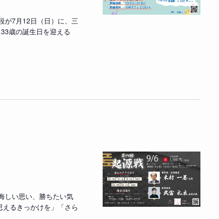
段が7月12日（日）に、三
に33歳の誕生日を迎える
の悔しい思い、勝ちたい気
思えるきっかけを」「さら