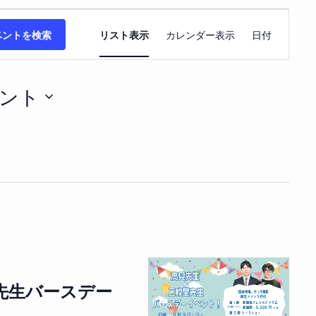
イ
ベントを検索
リスト表示
カレンダー表示
日付
ベ
ン
ト
ント
ビ
ュ
ー
ナ
ビ
ゲ
ー
シ
ョ
ン
先生バースデー