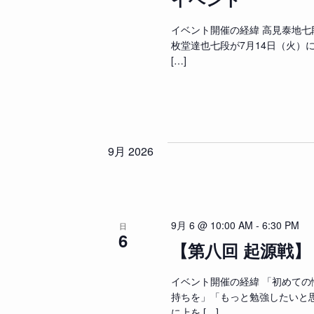
ョ
キ
ン
イベント開催の経緯 高見泰地七
ー
枚堂達也七段が7月14日（火）
ワ
を
[…]
ー
表
ド
示
で
イ
ベ
9月 2026
ン
ト
を
9月 6 @ 10:00 AM
-
6:30 PM
検
日
6
【第八回 起源戦】
索
し
イベント開催の経緯 「初めて
ま
持ちを」「もっと勉強したいと
す
に上を […]