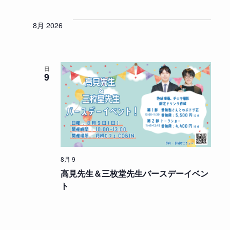
付
表
ト
ト
ト
示
を
ビ
8月 2026
を
選
ュ
検
択
ー
索
ナ
日
し
9
ビ
て
ゲ
ー
ナ
シ
ビ
ョ
ゲ
ン
ー
8月 9
シ
高見先生＆三枚堂先生バースデーイベン
ョ
ト
ン
を