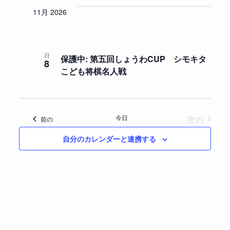
表
11月 2026
示
日
保護中: 第五回しょうわCUP シモキタ
8
こども将棋名人戦
イベン
今日
次の
イベント
前の
自分のカレンダーと連携する