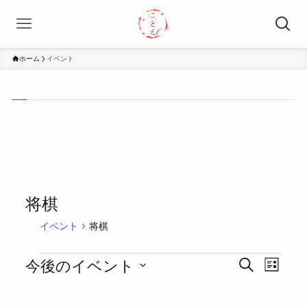
ホーム
イベント
将棋
イベント
将棋
今後のイベント
イ
イ
イ
検
リ
索
ベ
ベ
ベ
ス
日
ト
ン
ン
ン