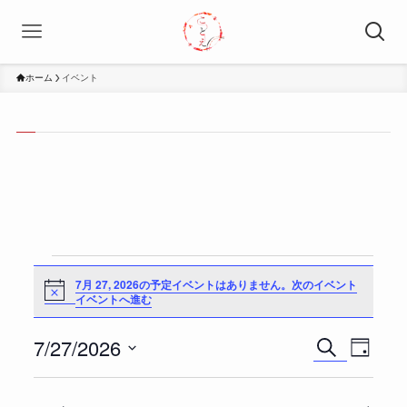
ホーム
イベント
イ
7月 27, 2026の予定イベントはありません。
次のイベント
N
イベントへ進む
o
t
i
ベ
7/27/2026
イ
c
イ
検
日
e
索
ベ
ベ
付
日
ン
ン
ン
付