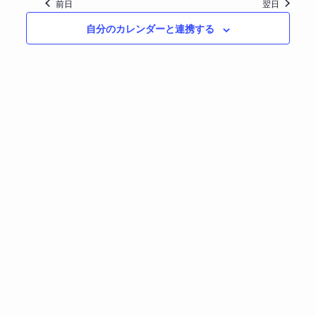
前日
翌日
ト
ト
を
ビ
自分のカレンダーと連携する
ト
を
選
ュ
検
ー
択
for
索
ナ
し
ビ
て
ゲ
7
ー
ナ
シ
ビ
月
ョ
ゲ
ン
ー
27,
シ
ョ
2026
ン
を
表